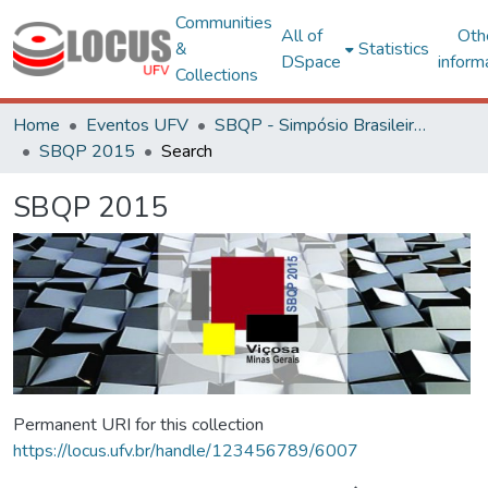
Communities
All of
Oth
&
Statistics
DSpace
inform
Collections
Home
Eventos UFV
SBQP - Simpósio Brasileiro de Qualidade do Projeto no Ambiente Construído
SBQP 2015
Search
SBQP 2015
Permanent URI for this collection
https://locus.ufv.br/handle/123456789/6007