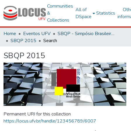
Communities
All of
Oth
&
Statistics
DSpace
inform
Collections
Home
Eventos UFV
SBQP - Simpósio Brasileiro de Qualidade do Projeto no Ambiente Construído
SBQP 2015
Search
SBQP 2015
Permanent URI for this collection
https://locus.ufv.br/handle/123456789/6007