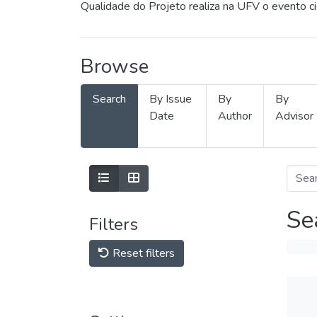
Qualidade do Projeto realiza na UFV o evento c
Browse
Search
By Issue
By
By
Date
Author
Advisor
Se
Filters
Reset filters