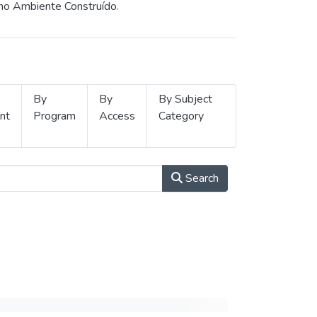
 no Ambiente Construído.
By
By
By Subject
nt
Program
Access
Category
Search