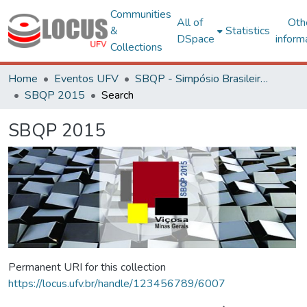
Communities
All of
Oth
&
Statistics
DSpace
inform
Collections
Home
Eventos UFV
SBQP - Simpósio Brasileiro de Qualidade do Projeto no Ambiente Construído
SBQP 2015
Search
SBQP 2015
Permanent URI for this collection
https://locus.ufv.br/handle/123456789/6007