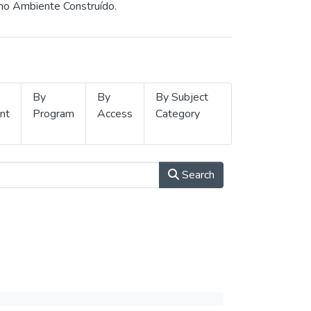
 no Ambiente Construído.
By
By
By Subject
nt
Program
Access
Category
Search