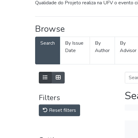
Qualidade do Projeto realiza na UFV o evento c
Browse
Search
By Issue
By
By
Date
Author
Advisor
Se
Filters
Reset filters