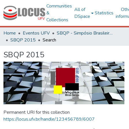
Communities
All of
Oth
&
Statistics
DSpace
inform
Collections
Home
Eventos UFV
SBQP - Simpósio Brasileiro de Qualidade do Projeto no Ambiente Construído
SBQP 2015
Search
SBQP 2015
Permanent URI for this collection
https://locus.ufv.br/handle/123456789/6007