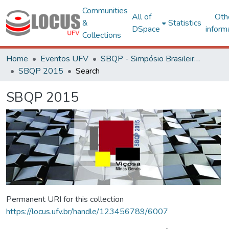
Communities
All of
Oth
&
Statistics
DSpace
inform
Collections
Home
Eventos UFV
SBQP - Simpósio Brasileiro de Qualidade do Projeto no Ambiente Construído
SBQP 2015
Search
SBQP 2015
Permanent URI for this collection
https://locus.ufv.br/handle/123456789/6007