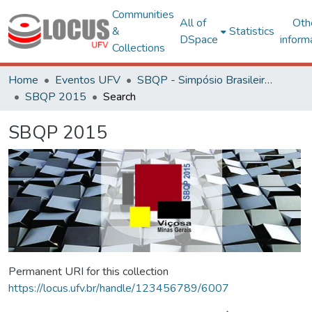
Communities
All of
Oth
&
Statistics
DSpace
inform
Collections
Home
Eventos UFV
SBQP - Simpósio Brasileiro de Qualidade do Projeto no Ambiente Construído
SBQP 2015
Search
SBQP 2015
Permanent URI for this collection
https://locus.ufv.br/handle/123456789/6007