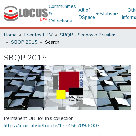
Communities
All of
Oth
&
Statistics
DSpace
inform
Collections
Home
Eventos UFV
SBQP - Simpósio Brasileiro de Qualidade do Projeto no Ambiente Construído
SBQP 2015
Search
SBQP 2015
Permanent URI for this collection
https://locus.ufv.br/handle/123456789/6007