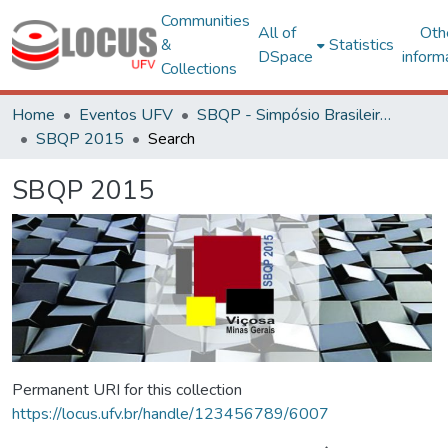
Communities
All of
Oth
&
Statistics
DSpace
inform
Collections
Home
Eventos UFV
SBQP - Simpósio Brasileiro de Qualidade do Projeto no Ambiente Construído
SBQP 2015
Search
SBQP 2015
Permanent URI for this collection
https://locus.ufv.br/handle/123456789/6007