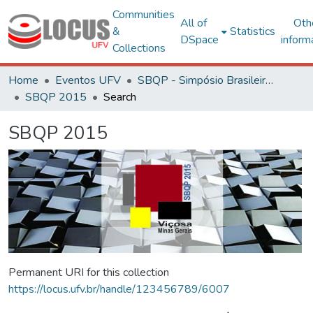
Communities
All of
Oth
&
Statistics
DSpace
inform
Collections
Home
Eventos UFV
SBQP - Simpósio Brasileiro de Qualidade do Projeto no Ambiente Construído
SBQP 2015
Search
SBQP 2015
Permanent URI for this collection
https://locus.ufv.br/handle/123456789/6007