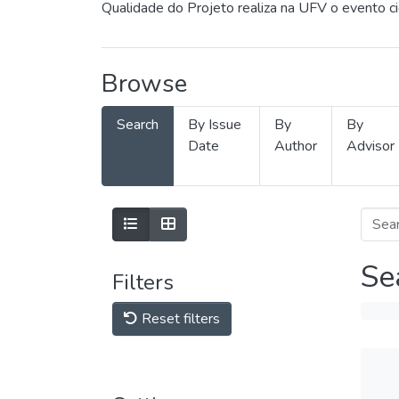
Qualidade do Projeto realiza na UFV o evento c
Browse
Search
By Issue
By
By
Date
Author
Advisor
Se
Filters
Reset filters