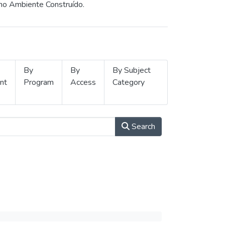
 no Ambiente Construído.
By
By
By Subject
nt
Program
Access
Category
Search