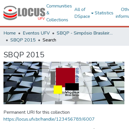
Communities
All of
Oth
&
Statistics
DSpace
inform
Collections
Home
Eventos UFV
SBQP - Simpósio Brasileiro de Qualidade do Projeto no Ambiente Construído
SBQP 2015
Search
SBQP 2015
Permanent URI for this collection
https://locus.ufv.br/handle/123456789/6007