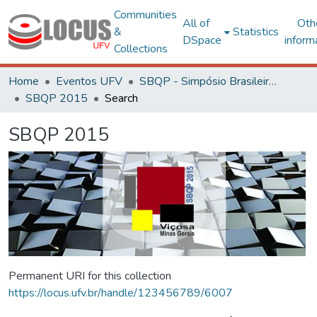
Communities
All of
Oth
&
Statistics
DSpace
inform
Collections
Home
Eventos UFV
SBQP - Simpósio Brasileiro de Qualidade do Projeto no Ambiente Construído
SBQP 2015
Search
SBQP 2015
Permanent URI for this collection
https://locus.ufv.br/handle/123456789/6007