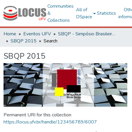
Communities
All of
Oth
&
Statistics
DSpace
inform
Collections
Home
Eventos UFV
SBQP - Simpósio Brasileiro de Qualidade do Projeto no Ambiente Construído
SBQP 2015
Search
SBQP 2015
Permanent URI for this collection
https://locus.ufv.br/handle/123456789/6007