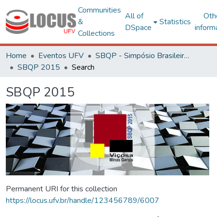
Communities
All of
Oth
&
Statistics
DSpace
inform
Collections
Home
Eventos UFV
SBQP - Simpósio Brasileiro de Qualidade do Projeto no Ambiente Construído
SBQP 2015
Search
SBQP 2015
Permanent URI for this collection
https://locus.ufv.br/handle/123456789/6007