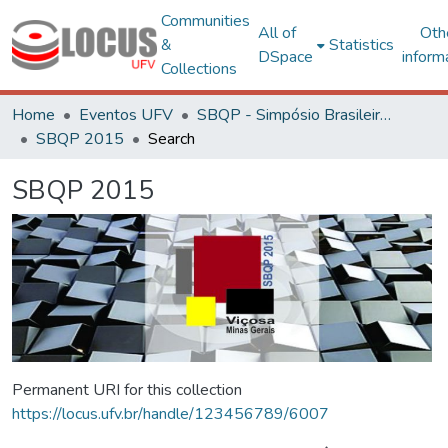
Communities
All of
Oth
&
Statistics
DSpace
inform
Collections
Home
Eventos UFV
SBQP - Simpósio Brasileiro de Qualidade do Projeto no Ambiente Construído
SBQP 2015
Search
SBQP 2015
Permanent URI for this collection
https://locus.ufv.br/handle/123456789/6007