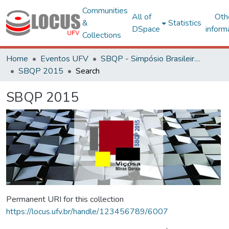
Communities
All of
Oth
&
Statistics
DSpace
inform
Collections
Home
Eventos UFV
SBQP - Simpósio Brasileiro de Qualidade do Projeto no Ambiente Construído
SBQP 2015
Search
SBQP 2015
Permanent URI for this collection
https://locus.ufv.br/handle/123456789/6007