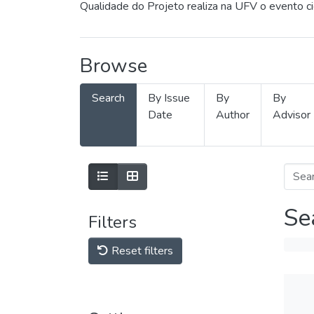
Qualidade do Projeto realiza na UFV o evento c
Browse
Search
By Issue
By
By
Date
Author
Advisor
Se
Filters
Reset filters