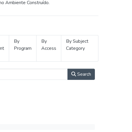
 no Ambiente Construído.
By
By
By Subject
nt
Program
Access
Category
Search