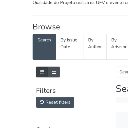
Qualidade do Projeto realiza na UFV o evento c
Browse
Search
By Issue
By
By
Date
Author
Advisor
Se
Filters
Reset filters