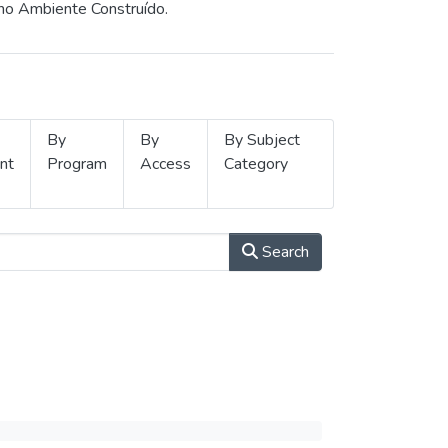
 no Ambiente Construído.
By
By
By Subject
nt
Program
Access
Category
Search