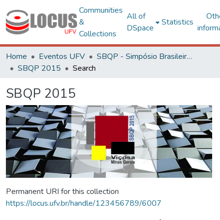
Communities
All of
Oth
&
Statistics
DSpace
inform
Collections
Home
Eventos UFV
SBQP - Simpósio Brasileiro de Qualidade do Projeto no Ambiente Construído
SBQP 2015
Search
SBQP 2015
Permanent URI for this collection
https://locus.ufv.br/handle/123456789/6007