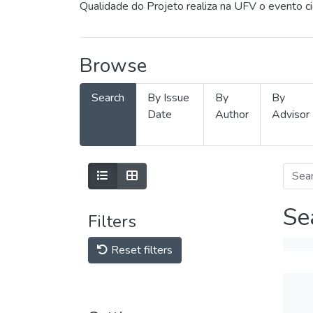
Qualidade do Projeto realiza na UFV o evento c
Browse
Search
By Issue
By
By
Date
Author
Advisor
Se
Filters
Reset filters