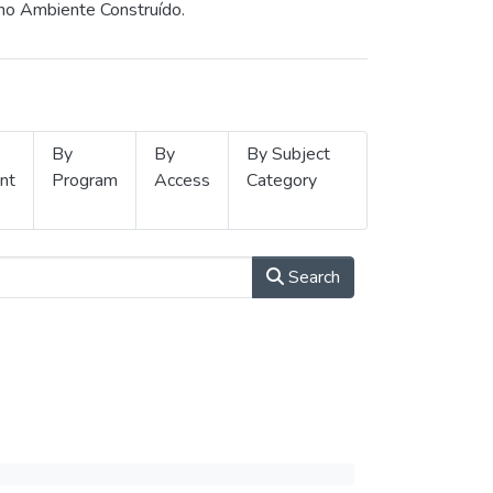
 no Ambiente Construído.
By
By
By Subject
nt
Program
Access
Category
Search