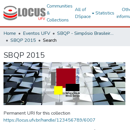
Communities
All of
Oth
&
Statistics
DSpace
inform
Collections
Home
Eventos UFV
SBQP - Simpósio Brasileiro de Qualidade do Projeto no Ambiente Construído
SBQP 2015
Search
SBQP 2015
Permanent URI for this collection
https://locus.ufv.br/handle/123456789/6007