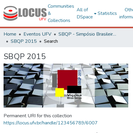
Communities
All of
Oth
&
Statistics
DSpace
inform
Collections
Home
Eventos UFV
SBQP - Simpósio Brasileiro de Qualidade do Projeto no Ambiente Construído
SBQP 2015
Search
SBQP 2015
Permanent URI for this collection
https://locus.ufv.br/handle/123456789/6007