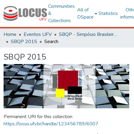
Communities
All of
Oth
&
Statistics
DSpace
inform
Collections
Home
Eventos UFV
SBQP - Simpósio Brasileiro de Qualidade do Projeto no Ambiente Construído
SBQP 2015
Search
SBQP 2015
Permanent URI for this collection
https://locus.ufv.br/handle/123456789/6007