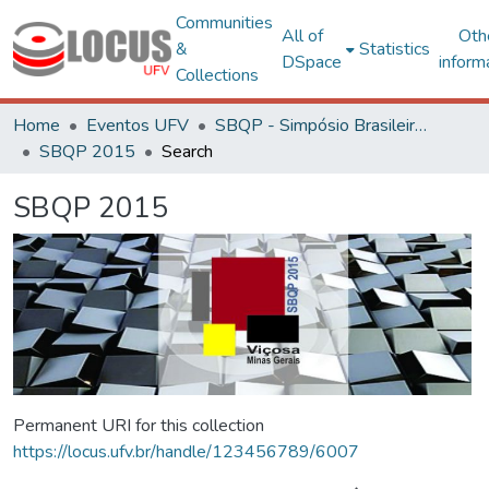
Communities
All of
Oth
&
Statistics
DSpace
inform
Collections
Home
Eventos UFV
SBQP - Simpósio Brasileiro de Qualidade do Projeto no Ambiente Construído
SBQP 2015
Search
SBQP 2015
Permanent URI for this collection
https://locus.ufv.br/handle/123456789/6007