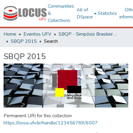
Communities
All of
Oth
&
Statistics
DSpace
inform
Collections
Home
Eventos UFV
SBQP - Simpósio Brasileiro de Qualidade do Projeto no Ambiente Construído
SBQP 2015
Search
SBQP 2015
Permanent URI for this collection
https://locus.ufv.br/handle/123456789/6007