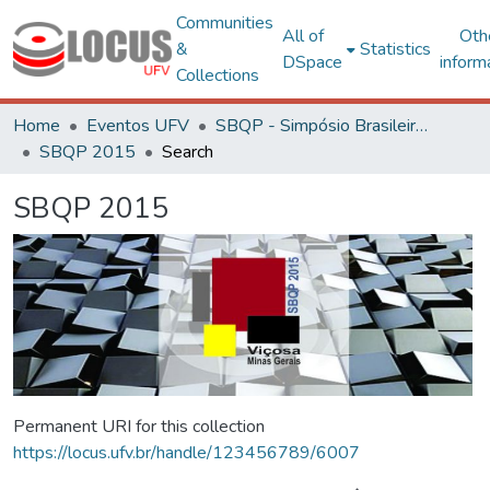
Communities
All of
Oth
&
Statistics
DSpace
inform
Collections
Home
Eventos UFV
SBQP - Simpósio Brasileiro de Qualidade do Projeto no Ambiente Construído
SBQP 2015
Search
SBQP 2015
Permanent URI for this collection
https://locus.ufv.br/handle/123456789/6007