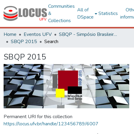
Communities
All of
Oth
&
Statistics
DSpace
inform
Collections
Home
Eventos UFV
SBQP - Simpósio Brasileiro de Qualidade do Projeto no Ambiente Construído
SBQP 2015
Search
SBQP 2015
Permanent URI for this collection
https://locus.ufv.br/handle/123456789/6007