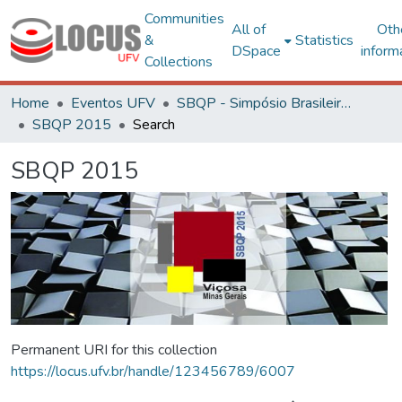
Communities
All of
Oth
&
Statistics
DSpace
inform
Collections
Home
Eventos UFV
SBQP - Simpósio Brasileiro de Qualidade do Projeto no Ambiente Construído
SBQP 2015
Search
SBQP 2015
Permanent URI for this collection
https://locus.ufv.br/handle/123456789/6007