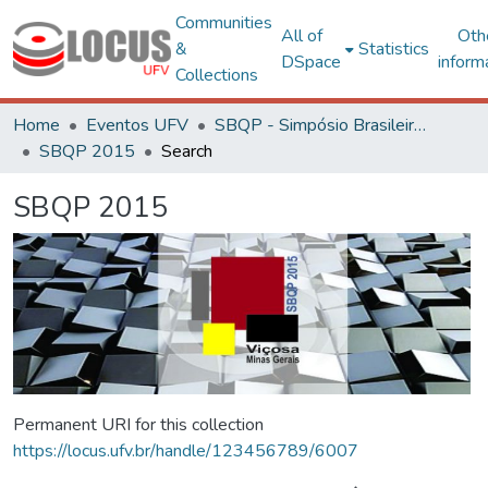
Communities
All of
Oth
&
Statistics
DSpace
inform
Collections
Home
Eventos UFV
SBQP - Simpósio Brasileiro de Qualidade do Projeto no Ambiente Construído
SBQP 2015
Search
SBQP 2015
Permanent URI for this collection
https://locus.ufv.br/handle/123456789/6007