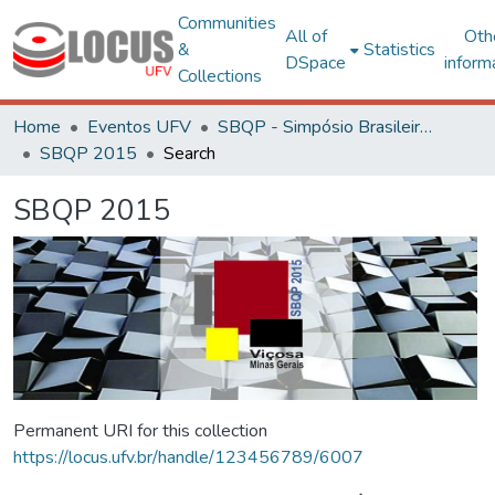
Communities
All of
Oth
&
Statistics
DSpace
inform
Collections
Home
Eventos UFV
SBQP - Simpósio Brasileiro de Qualidade do Projeto no Ambiente Construído
SBQP 2015
Search
SBQP 2015
Permanent URI for this collection
https://locus.ufv.br/handle/123456789/6007