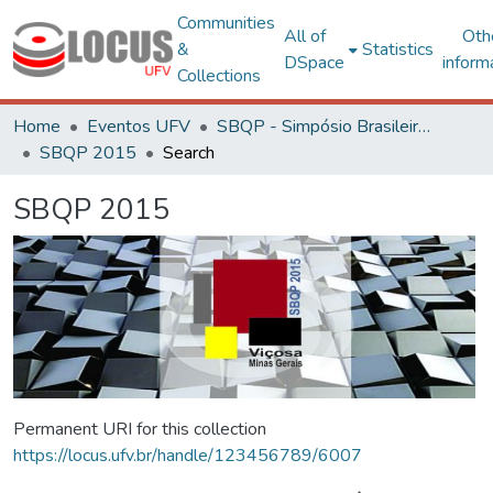
Communities
All of
Oth
&
Statistics
DSpace
inform
Collections
Home
Eventos UFV
SBQP - Simpósio Brasileiro de Qualidade do Projeto no Ambiente Construído
SBQP 2015
Search
SBQP 2015
Permanent URI for this collection
https://locus.ufv.br/handle/123456789/6007