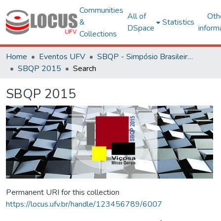
Communities
All of
Oth
&
Statistics
DSpace
inform
Collections
Home
Eventos UFV
SBQP - Simpósio Brasileiro de Qualidade do Projeto no Ambiente Construído
SBQP 2015
Search
SBQP 2015
Permanent URI for this collection
https://locus.ufv.br/handle/123456789/6007