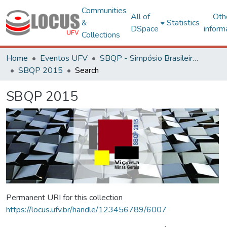
Communities
All of
Oth
&
Statistics
DSpace
inform
Collections
Home
Eventos UFV
SBQP - Simpósio Brasileiro de Qualidade do Projeto no Ambiente Construído
SBQP 2015
Search
SBQP 2015
Permanent URI for this collection
https://locus.ufv.br/handle/123456789/6007