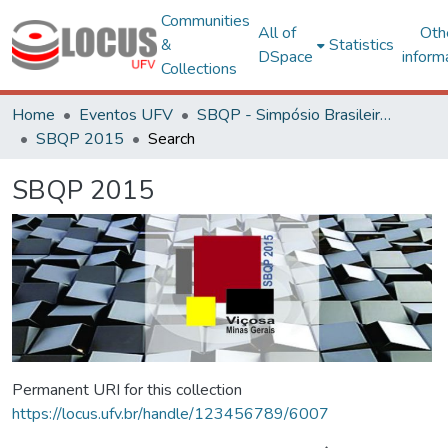
Communities
All of
Oth
&
Statistics
DSpace
inform
Collections
Home
Eventos UFV
SBQP - Simpósio Brasileiro de Qualidade do Projeto no Ambiente Construído
SBQP 2015
Search
SBQP 2015
Permanent URI for this collection
https://locus.ufv.br/handle/123456789/6007