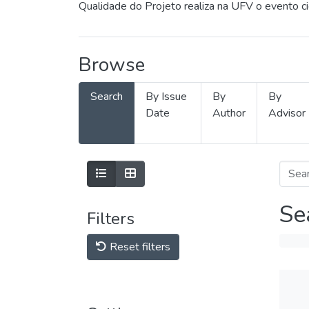
Qualidade do Projeto realiza na UFV o evento c
Browse
Search
By Issue
By
By
Date
Author
Advisor
Se
Filters
Reset filters