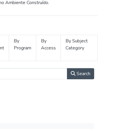
 no Ambiente Construído.
By
By
By Subject
nt
Program
Access
Category
Search