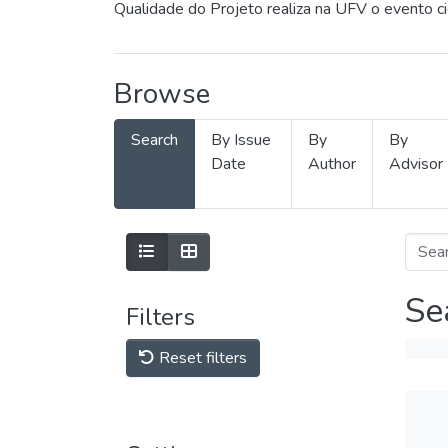
Qualidade do Projeto realiza na UFV o evento c
Browse
Search
By Issue
By
By
Date
Author
Advisor
Se
Filters
Reset filters