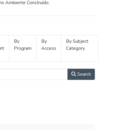
 no Ambiente Construído.
By
By
By Subject
nt
Program
Access
Category
Search