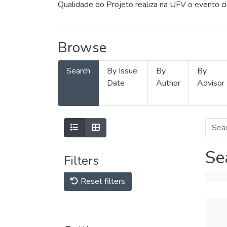
Qualidade do Projeto realiza na UFV o evento c
Browse
Search
By Issue
By
By
Date
Author
Advisor
Se
Filters
Reset filters