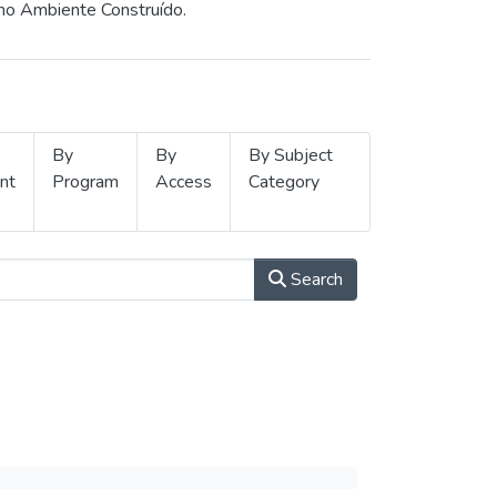
 no Ambiente Construído.
By
By
By Subject
nt
Program
Access
Category
Search