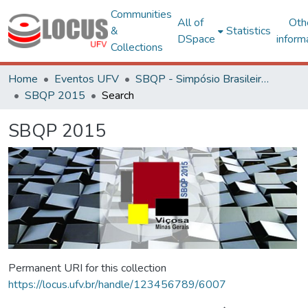
Communities
All of
Oth
&
Statistics
DSpace
inform
Collections
Home
Eventos UFV
SBQP - Simpósio Brasileiro de Qualidade do Projeto no Ambiente Construído
SBQP 2015
Search
SBQP 2015
Permanent URI for this collection
https://locus.ufv.br/handle/123456789/6007