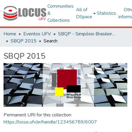
Communities
All of
Oth
&
Statistics
DSpace
inform
Collections
Home
Eventos UFV
SBQP - Simpósio Brasileiro de Qualidade do Projeto no Ambiente Construído
SBQP 2015
Search
SBQP 2015
Permanent URI for this collection
https://locus.ufv.br/handle/123456789/6007