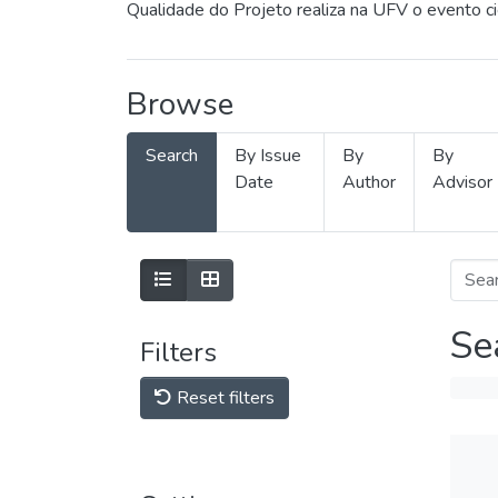
Qualidade do Projeto realiza na UFV o evento c
Browse
Search
By Issue
By
By
Date
Author
Advisor
Se
Filters
Reset filters