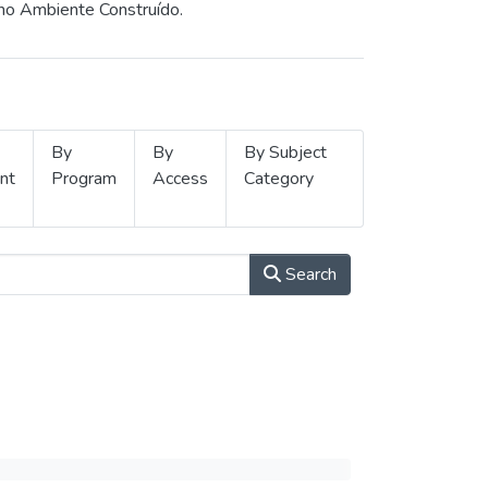
 no Ambiente Construído.
By
By
By Subject
nt
Program
Access
Category
Search