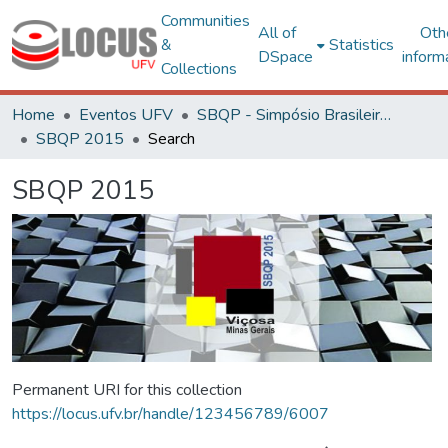
Communities
All of
Oth
&
Statistics
DSpace
inform
Collections
Home
Eventos UFV
SBQP - Simpósio Brasileiro de Qualidade do Projeto no Ambiente Construído
SBQP 2015
Search
SBQP 2015
Permanent URI for this collection
https://locus.ufv.br/handle/123456789/6007