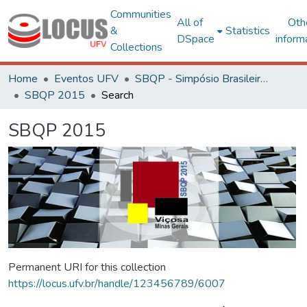
Communities
All of
Oth
&
Statistics
DSpace
inform
Collections
Home
Eventos UFV
SBQP - Simpósio Brasileiro de Qualidade do Projeto no Ambiente Construído
SBQP 2015
Search
SBQP 2015
Permanent URI for this collection
https://locus.ufv.br/handle/123456789/6007