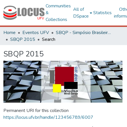
Communities
All of
Oth
&
Statistics
DSpace
inform
Collections
Home
Eventos UFV
SBQP - Simpósio Brasileiro de Qualidade do Projeto no Ambiente Construído
SBQP 2015
Search
SBQP 2015
Permanent URI for this collection
https://locus.ufv.br/handle/123456789/6007