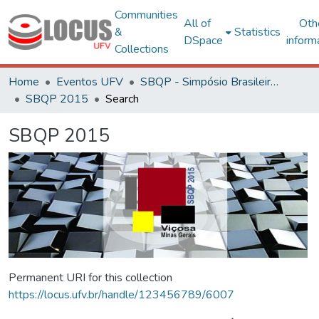
Communities
All of
Oth
&
Statistics
DSpace
inform
Collections
Home
Eventos UFV
SBQP - Simpósio Brasileiro de Qualidade do Projeto no Ambiente Construído
SBQP 2015
Search
SBQP 2015
Permanent URI for this collection
https://locus.ufv.br/handle/123456789/6007