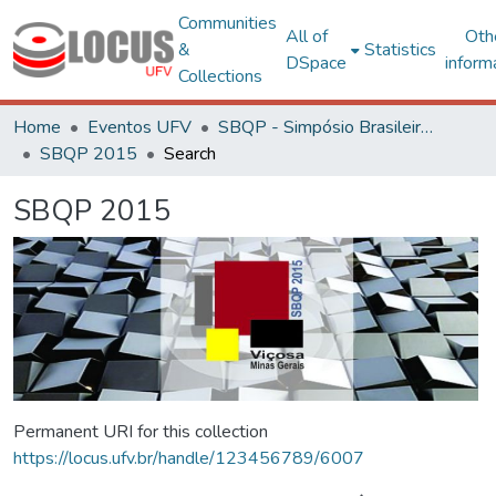
Communities
All of
Oth
&
Statistics
DSpace
inform
Collections
Home
Eventos UFV
SBQP - Simpósio Brasileiro de Qualidade do Projeto no Ambiente Construído
SBQP 2015
Search
SBQP 2015
Permanent URI for this collection
https://locus.ufv.br/handle/123456789/6007