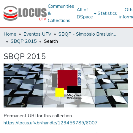
Communities
All of
Oth
&
Statistics
DSpace
inform
Collections
Home
Eventos UFV
SBQP - Simpósio Brasileiro de Qualidade do Projeto no Ambiente Construído
SBQP 2015
Search
SBQP 2015
Permanent URI for this collection
https://locus.ufv.br/handle/123456789/6007