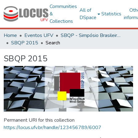
Communities
All of
Oth
&
Statistics
DSpace
inform
Collections
Home
Eventos UFV
SBQP - Simpósio Brasileiro de Qualidade do Projeto no Ambiente Construído
SBQP 2015
Search
SBQP 2015
Permanent URI for this collection
https://locus.ufv.br/handle/123456789/6007