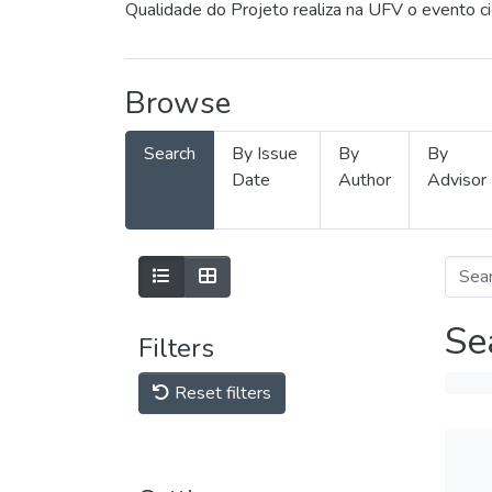
Qualidade do Projeto realiza na UFV o evento c
Browse
Search
By Issue
By
By
Date
Author
Advisor
Se
Filters
Reset filters