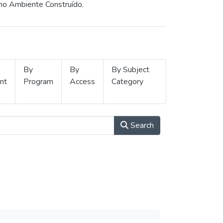
 no Ambiente Construído.
By
By
By Subject
nt
Program
Access
Category
Search